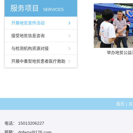
服务项目
SERVICES
开展地贫宣传活动
接受地贫信息咨询
与检测机构资源对接
举办地贫公益
开展中重型地贫患者医疗救助
首页
|
关
电话： 15013206227
邮箱： dpfwzx@126.com