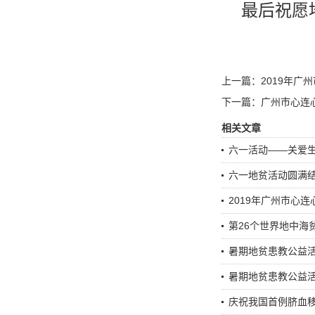
最后祝愿地
上一篇：
2019年
下一篇：
广州市心连
相关文章
六一活动——关爱生
六一地贫活动圆满
2019年广州市心
第26个世界地中海
暑期地贫患教公益
暑期地贫患教公益
庆祝我国首例脐血移